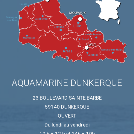
AQUAMARINE DUNKERQUE
23 BOULEVARD SAINTE BARBE
59140 DUNKERQUE
OUVERT
Du lundi au vendredi
10 h – 12 h et 14h – 19h