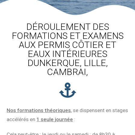
DÉROULEMENT DES
FORMATIONS ET EXAMENS
AUX PERMIS CÔTIER ET
EAUX INTÉRIEURES
DUNKERQUE, LILLE,
CAMBRAI,
Nos formations théoriques
, se dispensent en stages
accélérés en
1 seule journée
:
Cela peut-être :
le jeudi ou le samedi
: de 8h30 à