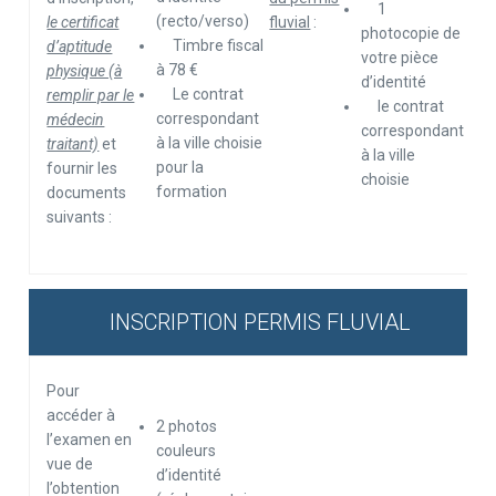
1
(recto/verso)
le certificat
fluvial
:
photocopie de
Timbre fiscal
d’aptitude
votre pièce
à 78 €
physique (à
d’identité
Le contrat
remplir par le
le contrat
correspondant
médecin
correspondant
à la ville choisie
traitant)
et
à la ville
pour la
fournir les
choisie
formation
documents
suivants :
INSCRIPTION PERMIS FLUVIAL
Pour
accéder à
2 photos
l’examen en
couleurs
vue de
d’identité
l’obtention