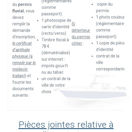
(réglementaires
copie du
du
permis
comme
permis
fluvial
, vous
passeport)
1 photo couleur
devez
1 photocopie de
(réglementaire
remplir la
Si
carte d’identité
comme
demande
détenteur
(recto/verso)
passeport)
d’inscription,
du permis
Timbre fiscal à
1 copie de pièce
le certificat
côtier
:
78 €
d’identité
d’aptitude
(dématérialisé)
contrat de la
physique (à
sur internet :
ville
remplir par le
impots.gouv.fr
correspondante
médecin
ou au tabac
traitant)
et
un contrat de la
fournir les
ville de votre
documents
choix
suivants :
Pièces jointes relative à