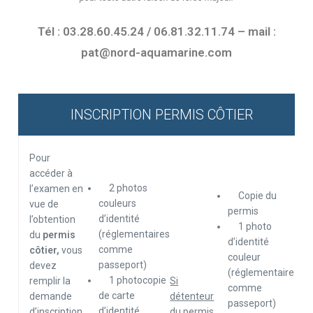
Tél : 03.28.60.45.24 / 06.81.32.11.74 – mail :
pat@nord-aquamarine.com
INSCRIPTION PERMIS CÔTIER
Pour
accéder à
2 photos
l’examen en
Copie du
couleurs
vue de
permis
d’identité
l’obtention
1 photo
(réglementaires
du
permis
d’identité
comme
côtier,
vous
couleur
passeport)
devez
(réglementaire
1 photocopie
remplir la
Si
comme
de carte
demande
détenteur
passeport)
d’identité
d’inscription,
du permis