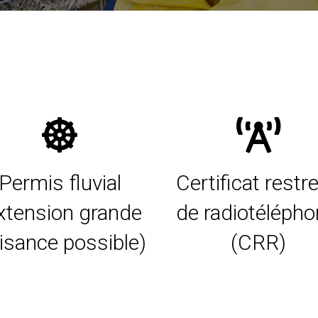
Permis fluvial
Certificat restre
xtension grande
de radiotélépho
aisance possible)
(CRR)