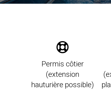
Permis côtier
(extension
(e
hauturière possible)
pl