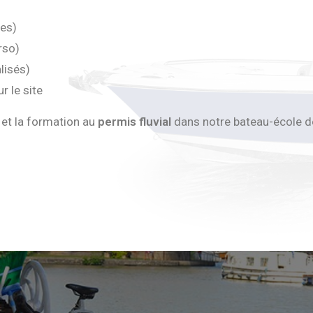
res)
rso)
lisés)
r le site
n et la formation au
permis fluvial
dans notre bateau-école d